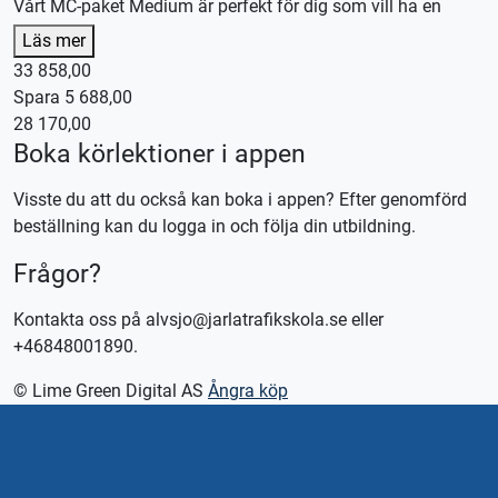
Vårt MC-paket Medium är perfekt för dig som vill ha en
smidig, trygg och komplett utbildning där alla delar av MC-
Läs mer
utbildningen ingår.
33 858,00
Spara 5 688,00
Vi hjälper dig hela vägen – från första körpasset till färdig
28 170,00
utbildning. Vi sköter bokningar och planering, och om du
Boka körlektioner i appen
önskar kan utbildningen läggas upp intensivt för dig som
vill komma i mål snabbare. Du väljer tempot – vi anpassar
Visste du att du också kan boka i appen? Efter genomförd
upplägget efter dina mål och förutsättningar.
beställning kan du logga in och följa din utbildning.
Frågor?
Detta ingår i MC-paket Medium:
🏍️ 6 st manövreringspass á 100 minuter
Kontakta oss på alvsjo@jarlatrafikskola.se eller
🏍️ 4 st trafiklektioner á 100 minuter
+46848001890.
🏍️ 150 minuter landsvägskörning
📘 Riskutbildning del 1 (Riskettan)
© Lime Green Digital AS
Ångra köp
⚠️ Riskutbildning del 2 (Risktvåan)
✅ Utbildningskontroll
💻 1 månads digital teori