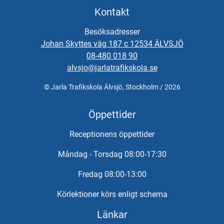
Ett MC-paket med allt som krävs för att du ska nå ditt mål –
Kontakt
tryggt, effektivt och på dina villkor.
Kontakta oss för bokning.
Besöksadresser
Vid önskemål om betalning via faktura, vänligen kontakta
Johan Skyttes väg 187 c 12534 ÄLVSJÖ
trafikskolan så hjälper vi er.
08-480 018 90
alvsjo@jarlatrafikskola.se
© Jarla Trafikskola Älvsjö, Stockholm / 2026
Öppettider
Receptionens öppettider
Måndag - Torsdag 08:00-17:30
Fredag 08:00-13:00
Körlektioner körs enligt schema
Länkar